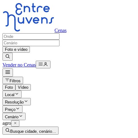
Cenas
Foto e vídeo
Vender no Cenas
Filtros
Foto
Vídeo
Local
Resolução
Preço
Cenário
agro
Busque cidade, cenário…