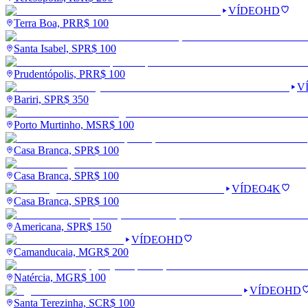
VÍDEO
HD
Terra Boa, PR
R$
100
Santa Isabel, SP
R$
100
Prudentópolis, PR
R$
100
V
Bariri, SP
R$
350
Porto Murtinho, MS
R$
100
Casa Branca, SP
R$
100
Casa Branca, SP
R$
100
VÍDEO
4K
Casa Branca, SP
R$
100
Americana, SP
R$
150
VÍDEO
HD
Camanducaia, MG
R$
200
Natércia, MG
R$
100
VÍDEO
HD
Santa Terezinha, SC
R$
100