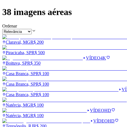
38
imagens aéreas
Ordenar
Claraval, MG
R$
200
Piracicaba, SP
R$
500
VÍDEO
4K
Boituva, SP
R$
350
Casa Branca, SP
R$
100
Casa Branca, SP
R$
100
V
Casa Branca, SP
R$
100
Natércia, MG
R$
100
VÍDEO
HD
Natércia, MG
R$
100
VÍDEO
HD
Teresópolis, RJ
R$
200