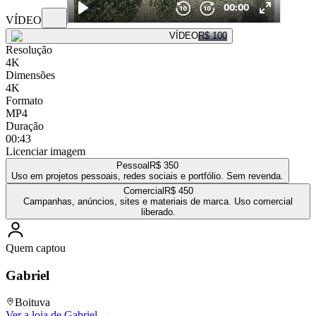
VÍDEO
VÍDEO
R$ 100
Resolução
4K
Dimensões
4K
Formato
MP4
Duração
00:43
Licenciar imagem
Pessoal
R$ 350
Uso em projetos pessoais, redes sociais e portfólio. Sem revenda.
Comercial
R$ 450
Campanhas, anúncios, sites e materiais de marca. Uso comercial
liberado.
Quem captou
Gabriel
Boituva
Ver a loja de
Gabriel
→