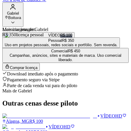
Gabriel
Boituva
Mais imagens de
Licenciar imagem
Gabriel
R$ 350
licença pessoal
VÍDEO
R$ 100
Pessoal
R$ 350
VÍDEO
R$ 200
Uso em projetos pessoais, redes sociais e portfólio. Sem revenda.
VÍDEO
R$ 150
Comercial
R$ 450
Ver a loja completa de
Gabriel
→
Campanhas, anúncios, sites e materiais de marca. Uso comercial
liberado.
Comprar licença
Download imediato após o pagamento
Pagamento seguro via Stripe
Parte de cada venda vai para
do piloto
Mais de
Gabriel
Outras cenas desse piloto
VÍDEO
HD
Alagoa, MG
R$
100
VÍDEO
HD