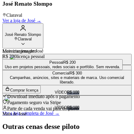
José Renato Slompo
Claraval
Ver a loja de
José
→
José Renato Slompo
Claraval
Mais imagens de
Licenciar imagem
José
R$ 200
licença pessoal
VÍDEO
R$ 100
Pessoal
R$ 200
Uso em projetos pessoais, redes sociais e portfólio. Sem revenda.
Comercial
R$ 300
VÍDEO
R$ 100
Campanhas, anúncios, sites e materiais de marca. Uso comercial
liberado.
Comprar licença
VÍDEO
R$ 100
Download imediato após o pagamento
Pagamento seguro via Stripe
VÍDEO
R$ 100
Parte de cada venda vai para
do piloto
Ver a loja completa de
José
→
Mais de
José
Outras cenas desse piloto