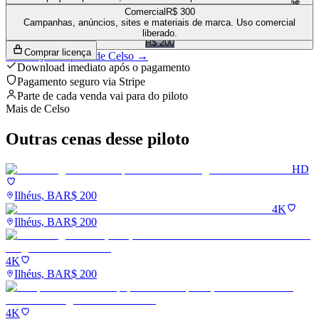
R$
Comercial
R$ 300
200
Campanhas, anúncios, sites e materiais de marca. Uso comercial
liberado.
R$ 200
Comprar licença
Ver a loja completa de
Celso
→
Download imediato após o pagamento
Pagamento seguro via Stripe
Parte de cada venda vai para
do piloto
Mais de
Celso
Outras cenas desse piloto
HD
Ilhéus, BA
R$
200
4K
Ilhéus, BA
R$
200
4K
Ilhéus, BA
R$
200
4K