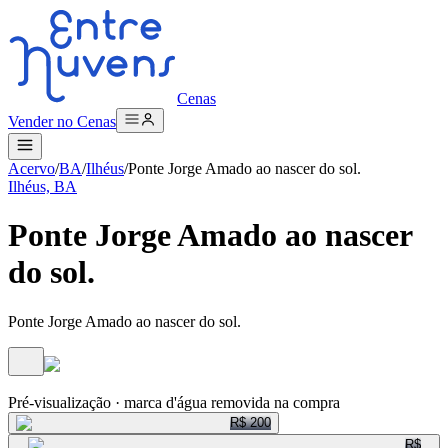
Cenas
Vender no Cenas
Acervo
/
BA
/
Ilhéus
/
Ponte Jorge Amado ao nascer do sol.
Ilhéus, BA
Ponte Jorge Amado ao nascer
do sol.
Ponte Jorge Amado ao nascer do sol.
ENTRE NUVENS CENAS
Pré-visualização · marca d'água removida na compra
R$ 200
R$