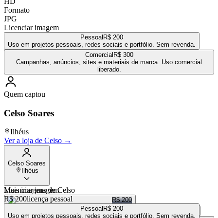
HD
Formato
JPG
Licenciar imagem
Pessoal
R$ 200
Uso em projetos pessoais, redes sociais e portfólio. Sem revenda.
Comercial
R$ 300
Campanhas, anúncios, sites e materiais de marca. Uso comercial
liberado.
Quem captou
Celso Soares
Ilhéus
Ver a loja de
Celso
→
Celso Soares
Ilhéus
Mais imagens de
Licenciar imagem
Celso
R$ 200
licença pessoal
R$ 200
Pessoal
R$ 200
R$ 200
Uso em projetos pessoais, redes sociais e portfólio. Sem revenda.