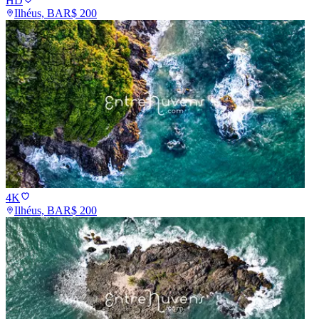
HD
Ilhéus, BA
R$
200
4K
Ilhéus, BA
R$
200