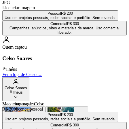
JPG
Licenciar imagem
Pessoal
R$ 200
Uso em projetos pessoais, redes sociais e portfólio. Sem revenda.
Comercial
R$ 300
Campanhas, anúncios, sites e materiais de marca. Uso comercial
liberado.
Quem captou
Celso Soares
Ilhéus
Ver a loja de
Celso
→
Celso Soares
Ilhéus
Mais imagens de
Licenciar imagem
Celso
R$ 200
licença pessoal
Pessoal
R$ 200
Uso em projetos pessoais, redes sociais e portfólio. Sem revenda.
Comercial
R$ 300
R$ 200
R$ 200