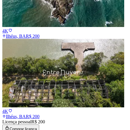
4K
Ilhéus, BA
R$
200
4K
Ilhéus, BA
R$
200
Licença pessoal
R$ 200
Comprar licença