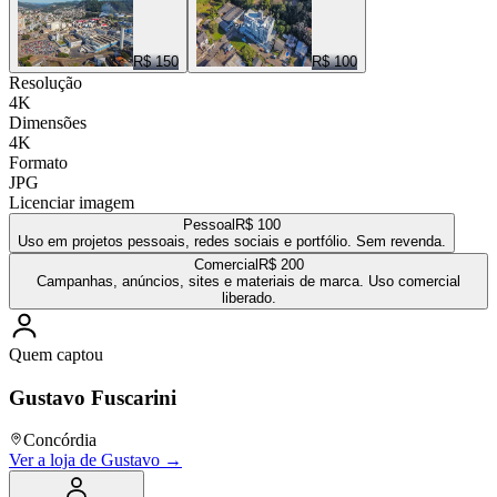
R$ 150
R$ 100
Resolução
4K
Dimensões
4K
Formato
JPG
Licenciar imagem
Pessoal
R$ 100
Uso em projetos pessoais, redes sociais e portfólio. Sem revenda.
Comercial
R$ 200
Campanhas, anúncios, sites e materiais de marca. Uso comercial
liberado.
Quem captou
Gustavo Fuscarini
Concórdia
Ver a loja de
Gustavo
→