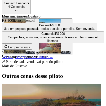
Gustavo Fuscarini
Concórdia
Mais imagens de
Licenciar imagem
Gustavo
R$ 100
licença pessoal
Pessoal
R$ 100
Uso em projetos pessoais, redes sociais e portfólio. Sem revenda.
Comercial
R$ 200
R$ 150
R$ 100
Campanhas, anúncios, sites e materiais de marca. Uso comercial
liberado.
Comprar licença
Download imediato após o pagamento
R$ 100
R$ 100
Ver a loja completa de
Pagamento seguro via Stripe
Gustavo
→
Parte de cada venda vai para
do piloto
Mais de
Gustavo
Outras cenas desse piloto