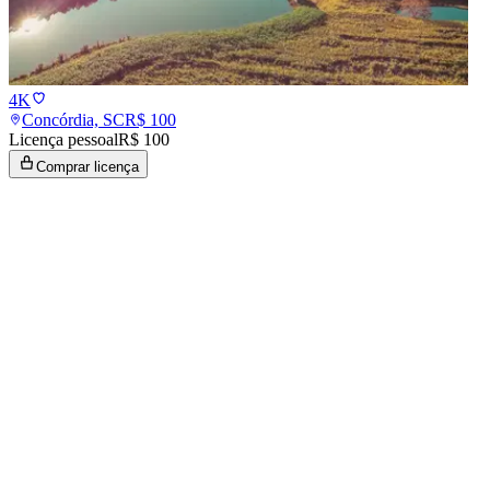
4K
Concórdia, SC
R$
100
Licença pessoal
R$ 100
Comprar licença