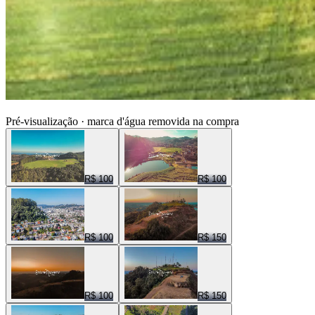
ENTRE NUVENS CENAS
Pré-visualização · marca d'água removida na compra
R$ 100
R$ 100
R$ 100
R$ 150
R$ 100
R$ 150