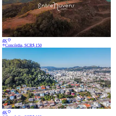
4K
Concórdia, SC
R$
150
4K