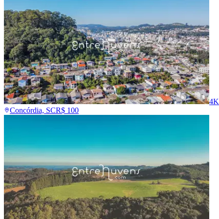
4K
Concórdia, SC
R$
100