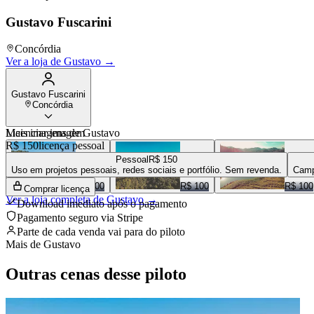
Gustavo Fuscarini
Concórdia
Ver a loja de
Gustavo
→
Gustavo Fuscarini
Concórdia
Mais imagens de
Licenciar imagem
Gustavo
R$ 150
licença pessoal
Pessoal
R$ 150
Uso em projetos pessoais, redes sociais e portfólio. Sem revenda.
Camp
R$ 100
R$ 100
R$ 100
Comprar licença
Ver a loja completa de
Gustavo
→
Download imediato após o pagamento
Pagamento seguro via Stripe
Parte de cada venda vai para
do piloto
Mais de
Gustavo
Outras cenas desse piloto