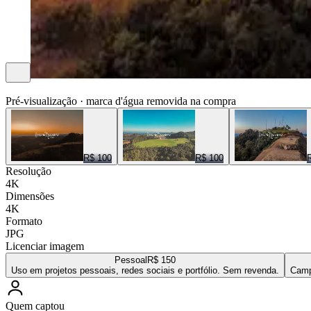
ENTRE NUVENS CENAS
Pré-visualização · marca d'água removida na compra
R$ 100
R$ 100
Resolução
4K
Dimensões
4K
Formato
JPG
Licenciar imagem
Pessoal
R$ 150
Uso em projetos pessoais, redes sociais e portfólio. Sem revenda.
Camp
Quem captou