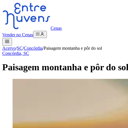
Cenas
Vender no Cenas
Acervo
/
SC
/
Concórdia
/
Paisagem montanha e pôr do sol
Concórdia, SC
Paisagem montanha e pôr do so