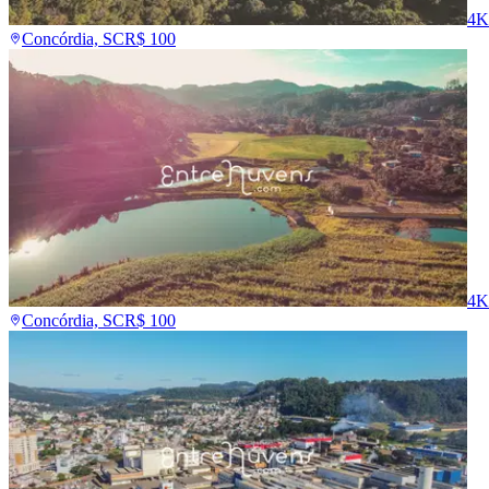
4K
Concórdia, SC
R$
100
4K
Concórdia, SC
R$
100