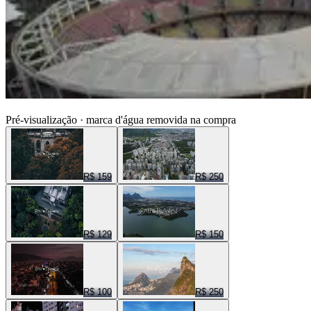
ENTRE NUVENS CENAS
Pré-visualização · marca d'água removida na compra
R$ 159
R$ 250
R$ 129
R$ 150
R$ 100
R$ 250