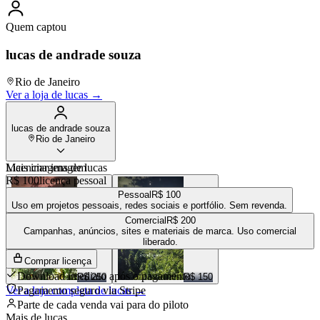
Quem captou
lucas de andrade souza
Rio de Janeiro
Ver a loja de
lucas
→
lucas de andrade souza
Rio de Janeiro
Mais imagens de
Licenciar imagem
lucas
R$ 100
licença pessoal
Pessoal
R$ 100
Uso em projetos pessoais, redes sociais e portfólio. Sem revenda.
Comercial
R$ 200
R$ 200
R$ 200
Campanhas, anúncios, sites e materiais de marca. Uso comercial
liberado.
Comprar licença
Download imediato após o pagamento
R$ 250
R$ 150
Ver a loja completa de
Pagamento seguro via Stripe
lucas
→
Parte de cada venda vai para
do piloto
Mais de
lucas