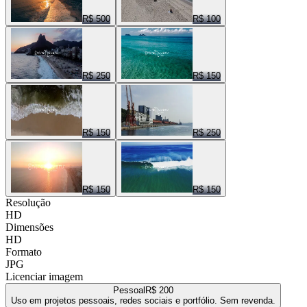
R$ 500
R$ 100
R$ 250
R$ 150
R$ 150
R$ 250
R$ 150
R$ 150
Resolução
HD
Dimensões
HD
Formato
JPG
Licenciar imagem
Pessoal
R$ 200
Uso em projetos pessoais, redes sociais e portfólio. Sem revenda.