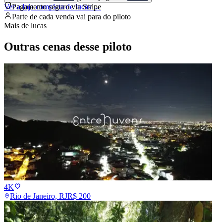
Ver a loja completa de
Pagamento seguro via Stripe
lucas
→
Parte de cada venda vai para
do piloto
Mais de
lucas
Outras cenas desse piloto
4K
Rio de Janeiro, RJ
R$
200