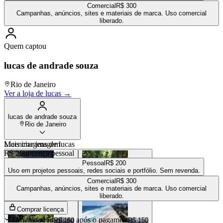
Comercial
R$ 300
Campanhas, anúncios, sites e materiais de marca. Uso comercial
liberado.
Quem captou
lucas de andrade souza
Rio de Janeiro
Ver a loja de
lucas
→
lucas de andrade souza
Rio de Janeiro
Mais imagens de
Licenciar imagem
lucas
R$ 200
licença pessoal
Pessoal
R$ 200
Uso em projetos pessoais, redes sociais e portfólio. Sem revenda.
Comercial
R$ 300
R$ 200
R$ 250
Campanhas, anúncios, sites e materiais de marca. Uso comercial
liberado.
Comprar licença
Download imediato após o pagamento
R$ 150
R$ 150