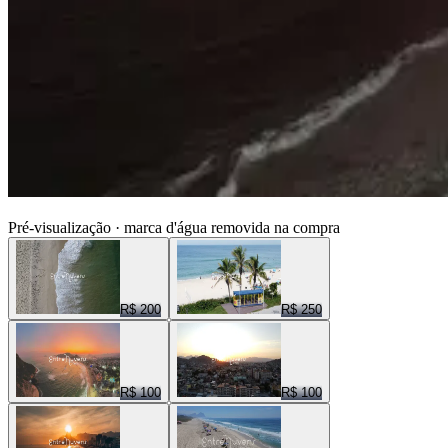
ENTRE NUVENS CENAS
Pré-visualização · marca d'água removida na compra
R$ 200
R$ 250
R$ 100
R$ 100