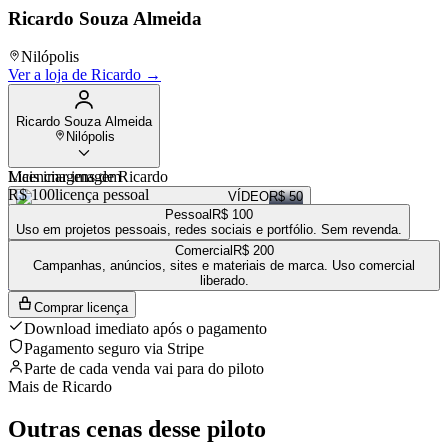
Ricardo Souza Almeida
Nilópolis
Ver a loja de
Ricardo
→
Ricardo Souza Almeida
Nilópolis
Mais imagens de
Licenciar imagem
Ricardo
R$ 100
licença pessoal
VÍDEO
R$ 50
Pessoal
R$ 100
VÍDEO
R$ 100
Uso em projetos pessoais, redes sociais e portfólio. Sem revenda.
VÍDEO
R$ 100
Comercial
R$ 200
VÍDEO
R$ 100
Campanhas, anúncios, sites e materiais de marca. Uso comercial
liberado.
Ver a loja completa de
Ricardo
→
Comprar licença
Download imediato após o pagamento
Pagamento seguro via Stripe
Parte de cada venda vai para
do piloto
Mais de
Ricardo
Outras cenas desse piloto