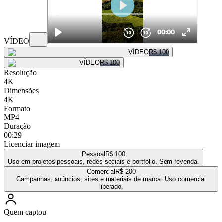
VÍDEO
VÍDEO
R$ 100
VÍDEO
R$ 100
Resolução
4K
Dimensões
4K
Formato
MP4
Duração
00:29
Licenciar imagem
Pessoal
R$ 100
Uso em projetos pessoais, redes sociais e portfólio. Sem revenda.
Comercial
R$ 200
Campanhas, anúncios, sites e materiais de marca. Uso comercial
liberado.
Quem captou