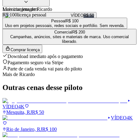
Mais imagens de
Licenciar imagem
Ricardo
R$ 100
licença pessoal
VÍDEO
R$ 50
Pessoal
R$ 100
VÍDEO
R$ 100
Uso em projetos pessoais, redes sociais e portfólio. Sem revenda.
VÍDEO
R$ 100
Comercial
R$ 200
VÍDEO
R$ 100
Campanhas, anúncios, sites e materiais de marca. Uso comercial
liberado.
Ver a loja completa de
Ricardo
→
Comprar licença
Download imediato após o pagamento
Pagamento seguro via Stripe
Parte de cada venda vai para
do piloto
Mais de
Ricardo
Outras cenas desse piloto
VÍDEO
4K
Mesquita, RJ
R$
50
VÍDEO
4K
Rio de Janeiro, RJ
R$
100