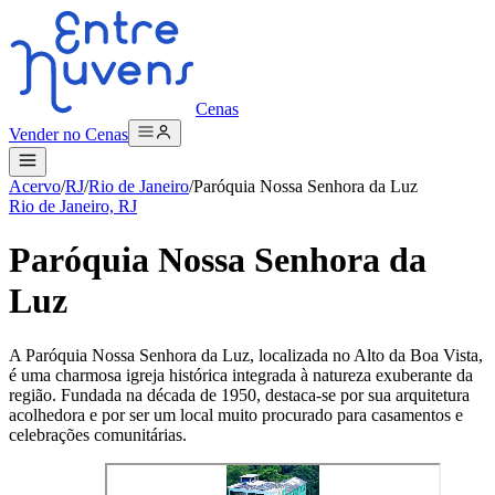
Cenas
Vender no Cenas
Acervo
/
RJ
/
Rio de Janeiro
/
Paróquia Nossa Senhora da Luz
Rio de Janeiro, RJ
Paróquia Nossa Senhora da
Luz
A Paróquia Nossa Senhora da Luz, localizada no Alto da Boa Vista,
é uma charmosa igreja histórica integrada à natureza exuberante da
região. Fundada na década de 1950, destaca-se por sua arquitetura
acolhedora e por ser um local muito procurado para casamentos e
celebrações comunitárias.