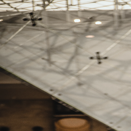
Cenas
Sergio Ternopislki
Vender no Cenas
Busque cidade, cenário…
foto:
Sergio Ternopislki