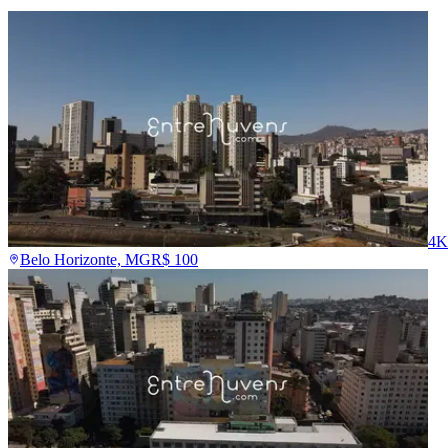
4K
Belo Horizonte, MG
R$
100