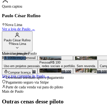
Quem captou
Paulo César Rufino
Nova Lima
Ver a loja de
Paulo
→
Paulo César Rufino
Nova Lima
Mais imagens de
Licenciar imagem
Paulo
R$ 100
licença pessoal
Pessoal
R$ 100
Uso em projetos pessoais, redes sociais e portfólio. Sem revenda.
Camp
R$ 100
R$ 100
R$ 100
Comprar licença
Ver a loja completa de
Paulo
→
Download imediato após o pagamento
Pagamento seguro via Stripe
Parte de cada venda vai para
do piloto
Mais de
Paulo
Outras cenas desse piloto