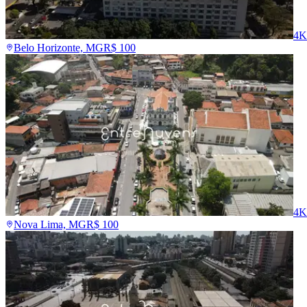
4K
Belo Horizonte, MG
R$
100
4K
Nova Lima, MG
R$
100