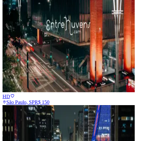
HD
São Paulo, SP
R$
150