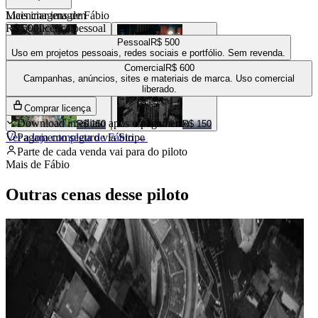
Mais imagens de
Licenciar imagem
Fábio
R$ 500
licença pessoal
Pessoal
R$ 500
Uso em projetos pessoais, redes sociais e portfólio. Sem revenda.
Comercial
R$ 600
R$ 200
R$ 150
Campanhas, anúncios, sites e materiais de marca. Uso comercial
liberado.
Comprar licença
Download imediato após o pagamento
R$ 150
R$ 150
Ver a loja completa de
Pagamento seguro via Stripe
Fábio
→
Parte de cada venda vai para
do piloto
Mais de
Fábio
Outras cenas desse piloto