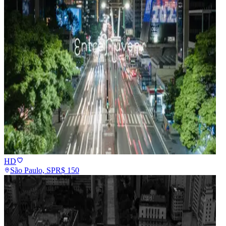
HD
São Paulo, SP
R$
150