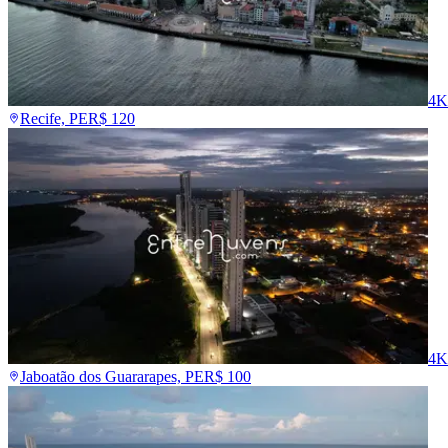
4K
Recife, PE
R$
120
4K
Jaboatão dos Guararapes, PE
R$
100