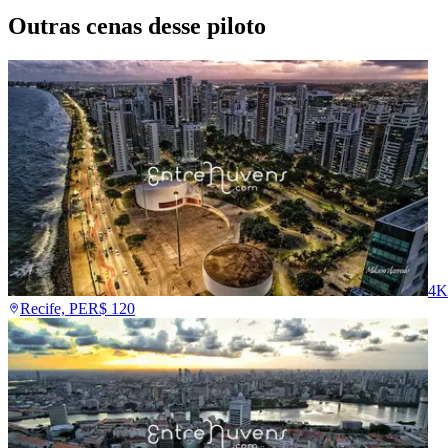
Outras cenas desse piloto
4K
Recife, PE
R$
120