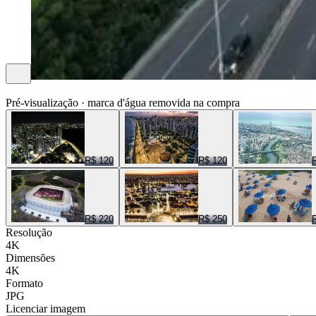
ENTRE NUVENS CENAS
Pré-visualização · marca d'água removida na compra
R$ 120
R$ 120
R$ 220
R$ 250
Resolução
4K
Dimensões
4K
Formato
JPG
Licenciar imagem