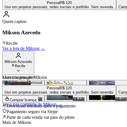
Pessoal
R$ 120
Uso em projetos pessoais, redes sociais e portfólio. Sem revenda.
Camp
Quem captou
Mikson Azevedo
Recife
Ver a loja de
Mikson
→
Mikson Azevedo
Recife
Mais imagens de
Licenciar imagem
Mikson
R$ 120
licença pessoal
Pessoal
R$ 120
Uso em projetos pessoais, redes sociais e portfólio. Sem revenda.
Camp
R$ 120
R$ 120
R$ 100
Comprar licença
Ver a loja completa de
Mikson
→
Download imediato após o pagamento
Pagamento seguro via Stripe
Parte de cada venda vai para
do piloto
Mais de
Mikson