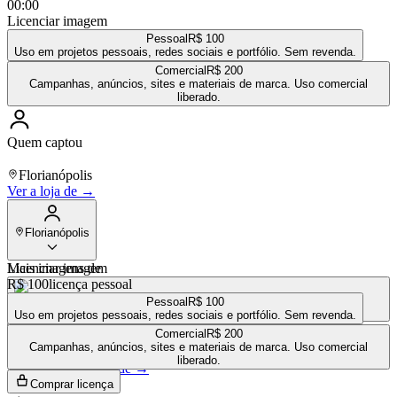
00:00
Licenciar imagem
Pessoal
R$ 100
Uso em projetos pessoais, redes sociais e portfólio. Sem revenda.
Comercial
R$ 200
Campanhas, anúncios, sites e materiais de marca. Uso comercial
liberado.
Quem captou
Florianópolis
Ver a loja de
→
Florianópolis
Mais imagens de
Licenciar imagem
R$ 100
licença pessoal
Pessoal
R$ 100
VÍDEO
R$ 100
Uso em projetos pessoais, redes sociais e portfólio. Sem revenda.
VÍDEO
R$ 100
Comercial
R$ 200
Campanhas, anúncios, sites e materiais de marca. Uso comercial
VÍDEO
R$ 100
liberado.
Ver a loja completa de
→
Comprar licença