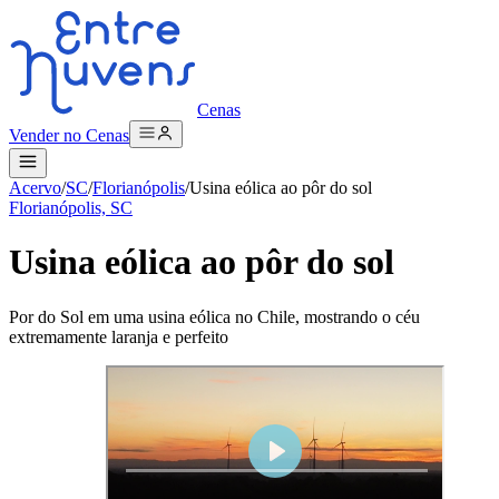
Cenas
Vender no Cenas
Acervo
/
SC
/
Florianópolis
/
Usina eólica ao pôr do sol
Florianópolis, SC
Usina eólica ao pôr do sol
Por do Sol em uma usina eólica no Chile, mostrando o céu
extremamente laranja e perfeito