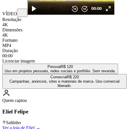
VÍDEO
Resolução
4K
Dimensões
4K
Formato
MP4
Duração
00:00
Licenciar imagem
Pessoal
R$ 120
Uso em projetos pessoais, redes sociais e portfólio. Sem revenda.
Comercial
R$ 220
Campanhas, anúncios, sites e materiais de marca. Uso comercial
liberado.
Quem captou
Eliel Felipe
Saltinho
Ver a loja de
Eliel
→