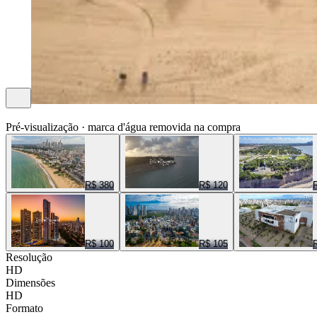
ENTRE NUVENS CENAS
Pré-visualização · marca d'água removida na compra
R$ 380
R$ 120
R$ 100
R$ 105
Resolução
HD
Dimensões
HD
Formato