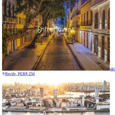
4K
Recife, PE
R$
250