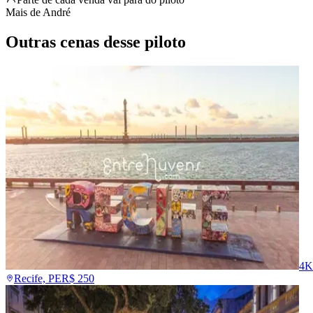
Mais de
André
Outras cenas desse piloto
4K
Recife, PE
R$
250