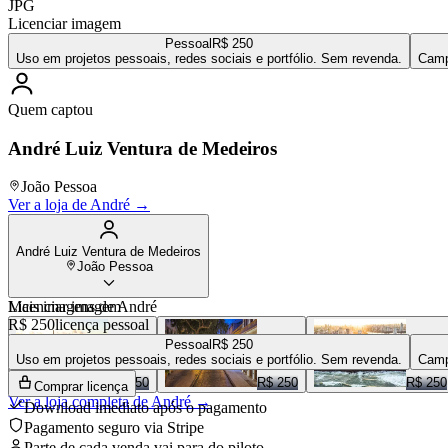
JPG
Licenciar imagem
Pessoal
R$ 250
Uso em projetos pessoais, redes sociais e portfólio. Sem revenda.
Camp
Quem captou
André Luiz Ventura de Medeiros
João Pessoa
Ver a loja de
André
→
André Luiz Ventura de Medeiros
João Pessoa
Mais imagens de
Licenciar imagem
André
R$ 250
licença pessoal
Pessoal
R$ 250
Uso em projetos pessoais, redes sociais e portfólio. Sem revenda.
Camp
R$ 250
R$ 250
R$ 250
Comprar licença
Ver a loja completa de
André
→
Download imediato após o pagamento
Pagamento seguro via Stripe
Parte de cada venda vai para
do piloto