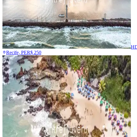
H
Recife, PE
R$
250