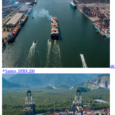
4K
Santos, SP
R$
200