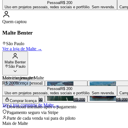
Pessoal
R$ 200
Uso em projetos pessoais, redes sociais e portfólio. Sem revenda.
Camp
Quem captou
Malte Benter
São Paulo
Ver a loja de
Malte
→
Malte Benter
São Paulo
Mais imagens de
Licenciar imagem
Malte
R$ 200
licença pessoal
Pessoal
R$ 200
Uso em projetos pessoais, redes sociais e portfólio. Sem revenda.
Camp
R$ 200
R$ 200
R$ 200
Comprar licença
Ver a loja completa de
Malte
→
Download imediato após o pagamento
Pagamento seguro via Stripe
Parte de cada venda vai para
do piloto
Mais de
Malte