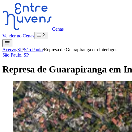
Cenas
Vender no Cenas
Acervo
/
SP
/
São Paulo
/
Represa de Guarapiranga em Interlagos
São Paulo, SP
Represa de Guarapiranga em In