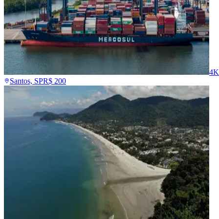
4K
Santos, SP
R$
200