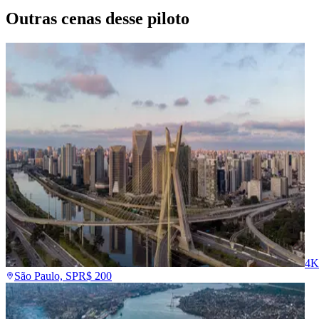
Outras cenas desse piloto
4K
São Paulo, SP
R$
200