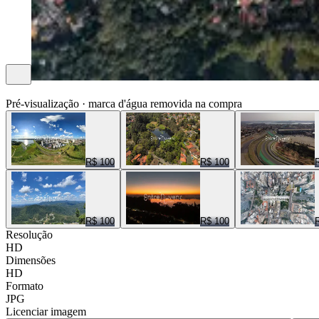
ENTRE NUVENS CENAS
Pré-visualização · marca d'água removida na compra
R$ 100
R$ 100
R$ 100
R$ 100
Resolução
HD
Dimensões
HD
Formato
JPG
Licenciar imagem