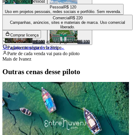
R$ 120
licença pessoal
Pessoal
R$ 120
Uso em projetos pessoais, redes sociais e portfólio. Sem revenda.
Comercial
R$ 220
R$ 100
R$ 100
Campanhas, anúncios, sites e materiais de marca. Uso comercial
liberado.
Comprar licença
Download imediato após o pagamento
R$ 100
R$ 100
Ver a loja completa de
Pagamento seguro via Stripe
Ivanez
→
Parte de cada venda vai para
do piloto
Mais de
Ivanez
Outras cenas desse piloto