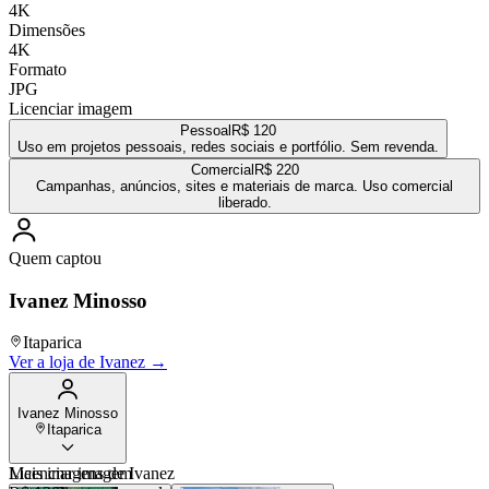
4K
Dimensões
4K
Formato
JPG
Licenciar imagem
Pessoal
R$ 120
Uso em projetos pessoais, redes sociais e portfólio. Sem revenda.
Comercial
R$ 220
Campanhas, anúncios, sites e materiais de marca. Uso comercial
liberado.
Quem captou
Ivanez Minosso
Itaparica
Ver a loja de
Ivanez
→
Ivanez Minosso
Itaparica
Mais imagens de
Licenciar imagem
Ivanez