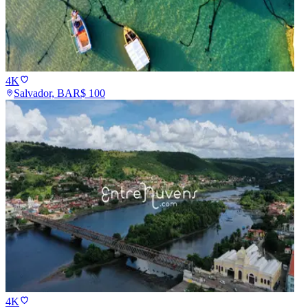
4K
Salvador, BA
R$
100
4K