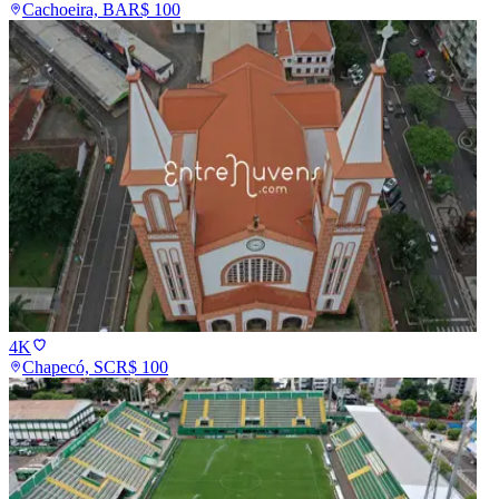
Cachoeira, BA
R$
100
4K
Chapecó, SC
R$
100