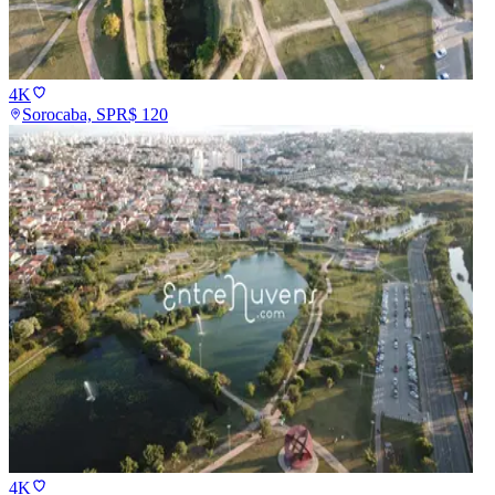
4K
Sorocaba, SP
R$
120
4K