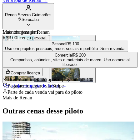
Ver a loja de
Renan
→
Renan Severo Guimarães
Sorocaba
Mais imagens de
Licenciar imagem
Renan
R$ 100
licença pessoal
Pessoal
R$ 100
Uso em projetos pessoais, redes sociais e portfólio. Sem revenda.
Comercial
R$ 200
R$ 100
R$ 120
Campanhas, anúncios, sites e materiais de marca. Uso comercial
liberado.
Comprar licença
Download imediato após o pagamento
R$ 120
R$ 100
Ver a loja completa de
Pagamento seguro via Stripe
Renan
→
Parte de cada venda vai para
do piloto
Mais de
Renan
Outras cenas desse piloto