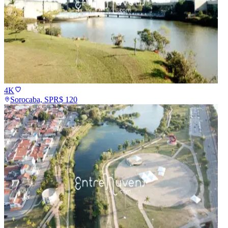
4K
Sorocaba, SP
R$
120