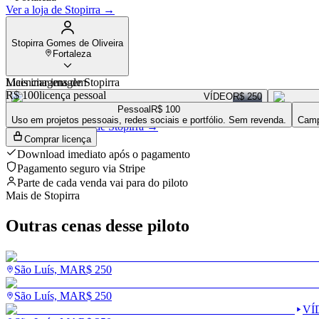
Ver a loja de
Stopirra
→
Stopirra Gomes de Oliveira
Fortaleza
Mais imagens de
Licenciar imagem
Stopirra
R$ 100
licença pessoal
VÍDEO
R$ 250
Pessoal
R$ 100
VÍDEO
R$ 250
Uso em projetos pessoais, redes sociais e portfólio. Sem revenda.
Camp
Ver a loja completa de
Stopirra
→
Comprar licença
Download imediato após o pagamento
Pagamento seguro via Stripe
Parte de cada venda vai para
do piloto
Mais de
Stopirra
Outras cenas desse piloto
São Luís, MA
R$
250
São Luís, MA
R$
250
VÍ