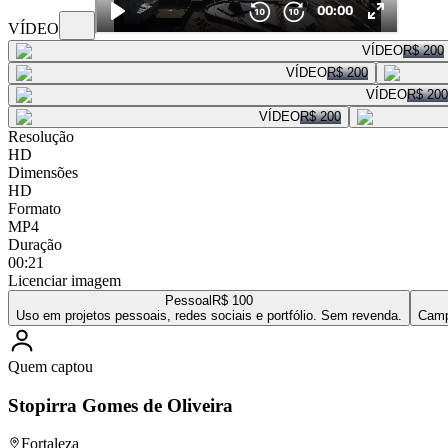
VÍDEO
VÍDEO
R$ 200
VÍDEO
R$ 200
VÍDEO
R$ 200
VÍDEO
R$ 200
Resolução
HD
Dimensões
HD
Formato
MP4
Duração
00:21
Licenciar imagem
Pessoal
R$ 100
Uso em projetos pessoais, redes sociais e portfólio. Sem revenda.
Camp
Quem captou
Stopirra Gomes de Oliveira
Fortaleza