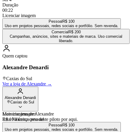
Duração
00:22
Licenciar imagem
Pessoal
R$ 100
Uso em projetos pessoais, redes sociais e portfólio. Sem revenda.
Comercial
R$ 200
Campanhas, anúncios, sites e materiais de marca. Uso comercial
liberado.
Quem captou
Alexandre Denardi
Caxias do Sul
Ver a loja de
Alexandre
→
Alexandre Denardi
Caxias do Sul
Mais imagens de
Licenciar imagem
Alexandre
Esta é a única cena deste piloto por aqui.
R$ 100
licença pessoal
Ver a loja completa de
Alexandre
→
Pessoal
R$ 100
Uso em projetos pessoais, redes sociais e portfólio. Sem revenda.