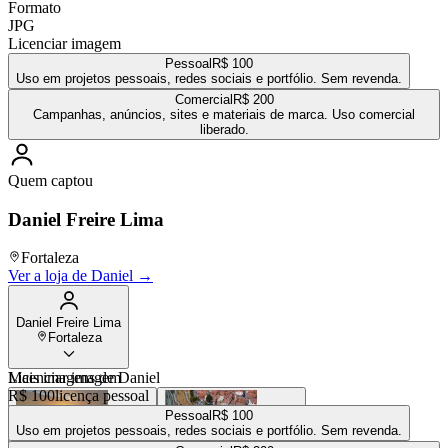
Formato
JPG
Licenciar imagem
Pessoal
R$ 100
Uso em projetos pessoais, redes sociais e portfólio. Sem revenda.
Comercial
R$ 200
Campanhas, anúncios, sites e materiais de marca. Uso comercial
liberado.
Quem captou
Daniel Freire Lima
Fortaleza
Ver a loja de
Daniel
→
Daniel Freire Lima
Fortaleza
Mais imagens de
Licenciar imagem
Daniel
R$ 100
licença pessoal
Pessoal
R$ 100
Uso em projetos pessoais, redes sociais e portfólio. Sem revenda.