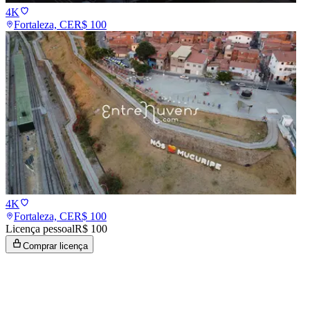
4K
Fortaleza, CE
R$
100
4K
Fortaleza, CE
R$
100
Licença pessoal
R$ 100
Comprar licença