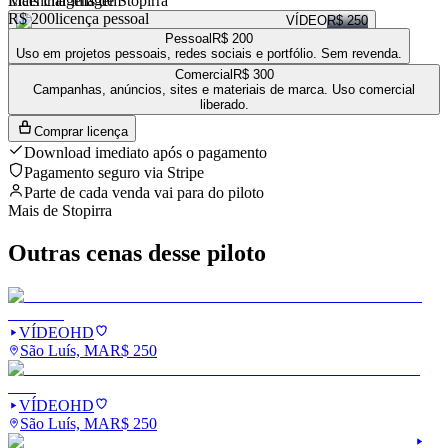
Mais imagens de
Licenciar imagem
Stopirra
R$ 200
licença pessoal
VÍDEO
R$ 250
Pessoal
R$ 200
VÍDEO
R$ 250
Uso em projetos pessoais, redes sociais e portfólio. Sem revenda.
VÍDEO
R$ 250
Comercial
R$ 300
VÍDEO
R$ 250
Campanhas, anúncios, sites e materiais de marca. Uso comercial
liberado.
Ver a loja completa de
Stopirra
→
Comprar licença
Download imediato após o pagamento
Pagamento seguro via Stripe
Parte de cada venda vai para
do piloto
Mais de
Stopirra
Outras cenas desse piloto
VÍDEO
HD
São Luís, MA
R$
250
VÍDEO
HD
São Luís, MA
R$
250