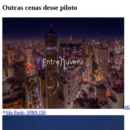
Outras cenas desse piloto
4K
São Paulo, SP
R$
150