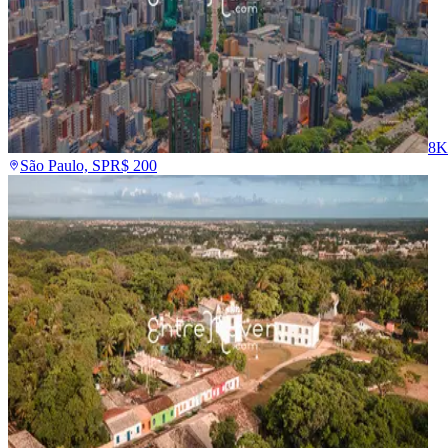
8K
São Paulo, SP
R$
200