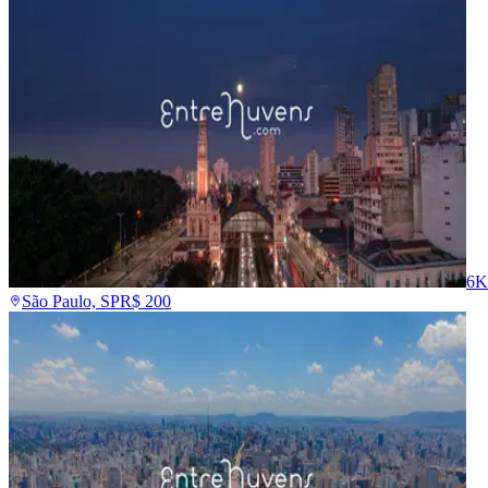
6K
São Paulo, SP
R$
200