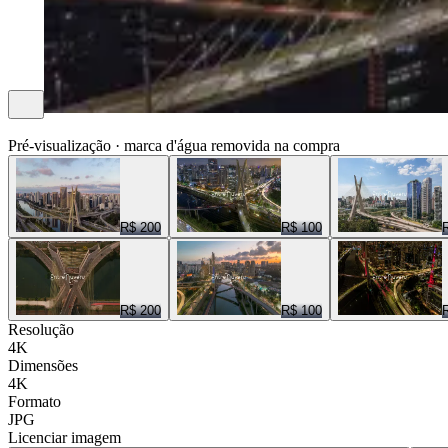
ENTRE NUVENS CENAS
Pré-visualização · marca d'água removida na compra
R$ 200
R$ 100
R$ 200
R$ 100
Resolução
4K
Dimensões
4K
Formato
JPG
Licenciar imagem