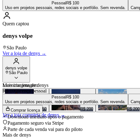
Pessoal
R$ 100
Uso em projetos pessoais, redes sociais e portfólio. Sem revenda.
Camp
Quem captou
denys volpe
São Paulo
Ver a loja de
denys
→
denys volpe
São Paulo
Mais imagens de
Licenciar imagem
denys
R$ 100
licença pessoal
Pessoal
R$ 100
Uso em projetos pessoais, redes sociais e portfólio. Sem revenda.
Camp
R$ 150
R$ 200
R$ 200
Comprar licença
Ver a loja completa de
denys
→
Download imediato após o pagamento
Pagamento seguro via Stripe
Parte de cada venda vai para
do piloto
Mais de
denys