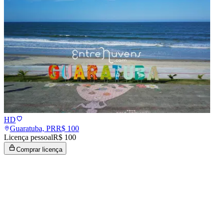
HD
Guaratuba, PR
R$
100
Licença pessoal
R$ 100
Comprar licença