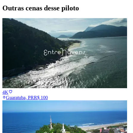
Outras cenas desse piloto
4K
Guaratuba, PR
R$
100