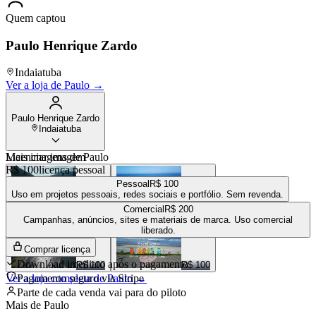
Quem captou
Paulo Henrique Zardo
Indaiatuba
Ver a loja de
Paulo
→
Paulo Henrique Zardo
Indaiatuba
Mais imagens de
Licenciar imagem
Paulo
R$ 100
licença pessoal
Pessoal
R$ 100
Uso em projetos pessoais, redes sociais e portfólio. Sem revenda.
Comercial
R$ 200
R$ 100
R$ 100
Campanhas, anúncios, sites e materiais de marca. Uso comercial
liberado.
Comprar licença
Download imediato após o pagamento
R$ 100
R$ 100
Ver a loja completa de
Pagamento seguro via Stripe
Paulo
→
Parte de cada venda vai para
do piloto
Mais de
Paulo