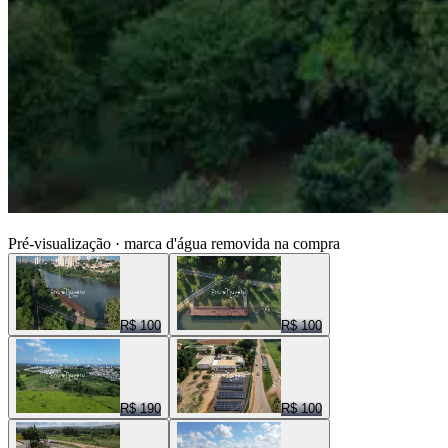
ENTRE NUVENS CENAS
Pré-visualização · marca d'água removida na compra
R$ 100
R$ 100
R$ 190
R$ 100