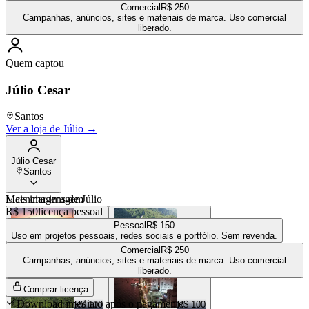
Comercial
R$ 250
Campanhas, anúncios, sites e materiais de marca. Uso comercial
liberado.
Quem captou
Júlio Cesar
Santos
Ver a loja de
Júlio
→
Júlio Cesar
Santos
Mais imagens de
Licenciar imagem
Júlio
R$ 150
licença pessoal
Pessoal
R$ 150
Uso em projetos pessoais, redes sociais e portfólio. Sem revenda.
Comercial
R$ 250
R$ 100
R$ 100
Campanhas, anúncios, sites e materiais de marca. Uso comercial
liberado.
Comprar licença
Download imediato após o pagamento
R$ 100
R$ 100