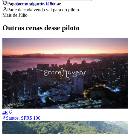
Ver a loja completa de
Pagamento seguro via Stripe
Júlio
→
Parte de cada venda vai para
do piloto
Mais de
Júlio
Outras cenas desse piloto
4K
Santos, SP
R$
100