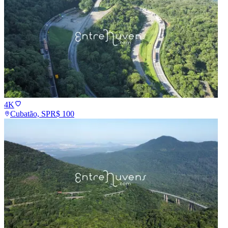
4K
Cubatão, SP
R$
100