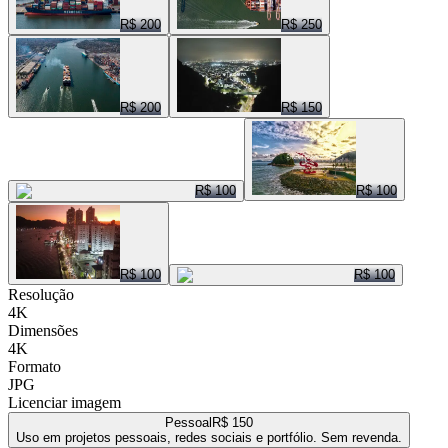
R$ 200
R$ 250
R$ 200
R$ 150
R$ 100
R$ 100
R$ 100
R$ 100
Resolução
4K
Dimensões
4K
Formato
JPG
Licenciar imagem
Pessoal
R$ 150
Uso em projetos pessoais, redes sociais e portfólio. Sem revenda.