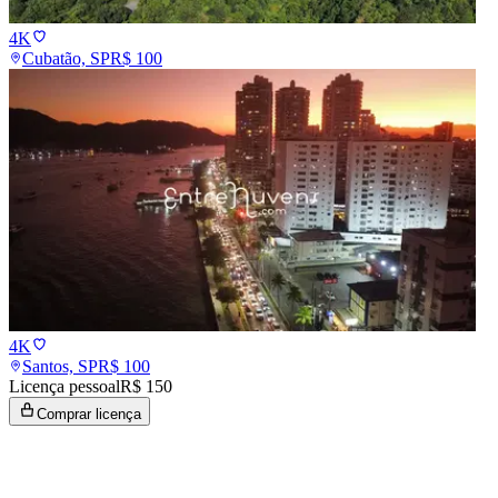
4K
Cubatão, SP
R$
100
4K
Santos, SP
R$
100
Licença pessoal
R$ 150
Comprar licença