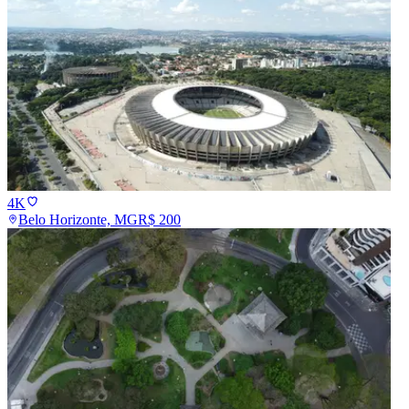
4K
Belo Horizonte, MG
R$
200