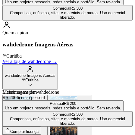
Uso em projetos pessoais, redes sociais e portfólio. Sem revenda.
Comercial
R$ 300
Campanhas, anúncios, sites e materiais de marca. Uso comercial
liberado.
Quem captou
wahdedrone Imagens Aéreas
Curitiba
Ver a loja de
wahdedrone
→
wahdedrone Imagens Aéreas
Curitiba
Mais imagens de
Licenciar imagem
wahdedrone
R$ 200
licença pessoal
Pessoal
R$ 200
Uso em projetos pessoais, redes sociais e portfólio. Sem revenda.
Comercial
R$ 300
R$ 100
R$ 200
Campanhas, anúncios, sites e materiais de marca. Uso comercial
liberado.
Comprar licença