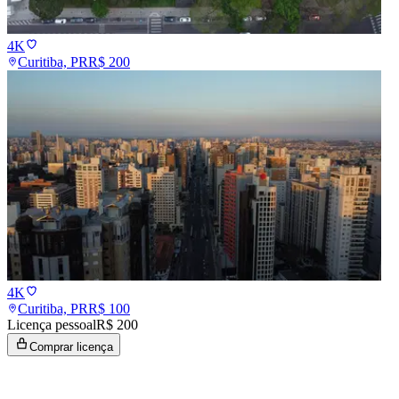
4K
Curitiba, PR
R$
200
4K
Curitiba, PR
R$
100
Licença pessoal
R$ 200
Comprar licença