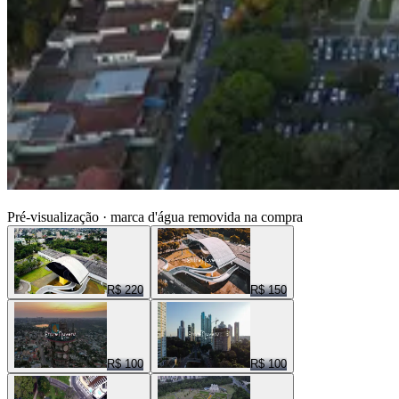
ENTRE NUVENS CENAS
Pré-visualização · marca d'água removida na compra
R$ 220
R$ 150
R$ 100
R$ 100