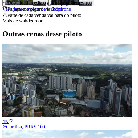
Download imediato após o pagamento
R$ 200
R$ 100
Ver a loja completa de
Pagamento seguro via Stripe
wahdedrone
→
Parte de cada venda vai para
do piloto
Mais de
wahdedrone
Outras cenas desse piloto
4K
Curitiba, PR
R$
100