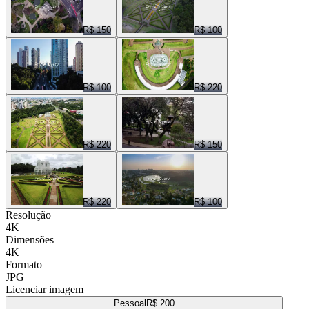
R$ 150
R$ 100
R$ 100
R$ 220
R$ 220
R$ 150
R$ 220
R$ 100
Resolução
4K
Dimensões
4K
Formato
JPG
Licenciar imagem
Pessoal
R$ 200