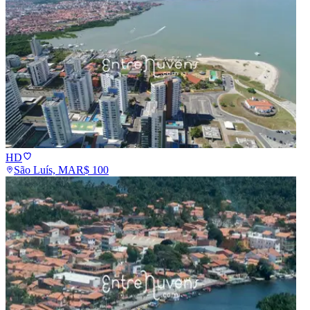
HD
São Luís, MA
R$
100