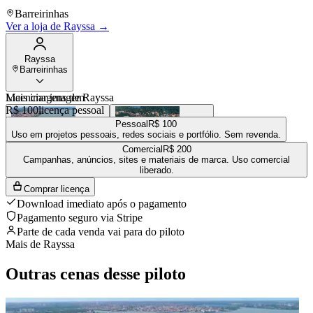
Barreirinhas
Ver a loja de
Rayssa
→
Rayssa
Barreirinhas
Mais imagens de
Licenciar imagem
Rayssa
R$ 100
licença pessoal
Pessoal
R$ 100
Uso em projetos pessoais, redes sociais e portfólio. Sem revenda.
Comercial
R$ 200
R$ 100
R$ 100
Campanhas, anúncios, sites e materiais de marca. Uso comercial
Ver a loja completa de
Rayssa
→
liberado.
Comprar licença
Download imediato após o pagamento
Pagamento seguro via Stripe
Parte de cada venda vai para
do piloto
Mais de
Rayssa
Outras cenas desse piloto