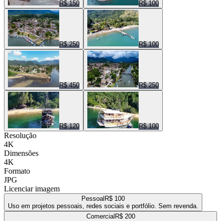
R$ 150
R$ 100
R$ 250
R$ 100
R$ 450
R$ 250
R$ 120
R$ 100
Resolução
4K
Dimensões
4K
Formato
JPG
Licenciar imagem
Pessoal
R$ 100
Uso em projetos pessoais, redes sociais e portfólio. Sem revenda.
Comercial
R$ 200