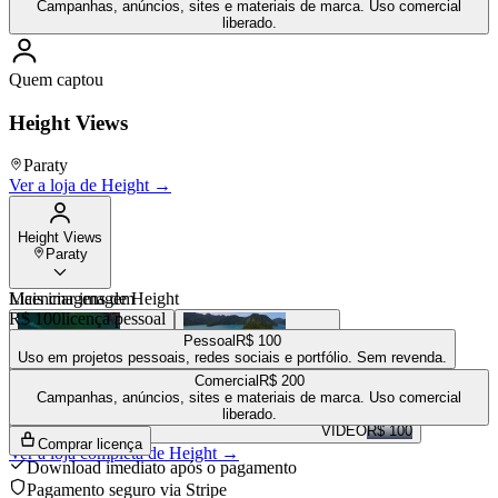
Campanhas, anúncios, sites e materiais de marca. Uso comercial
liberado.
Quem captou
Height Views
Paraty
Ver a loja de
Height
→
Height Views
Paraty
Mais imagens de
Licenciar imagem
Height
R$ 100
licença pessoal
Pessoal
R$ 100
Uso em projetos pessoais, redes sociais e portfólio. Sem revenda.
Comercial
R$ 200
R$ 100
R$ 100
Campanhas, anúncios, sites e materiais de marca. Uso comercial
VÍDEO
R$ 100
liberado.
VÍDEO
R$ 100
Comprar licença
Ver a loja completa de
Height
→
Download imediato após o pagamento
Pagamento seguro via Stripe