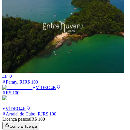
4K
Paraty, RJ
R$
100
VÍDEO
4K
R$
100
VÍDEO
4K
Arraial do Cabo, RJ
R$
100
Licença pessoal
R$ 100
Comprar licença