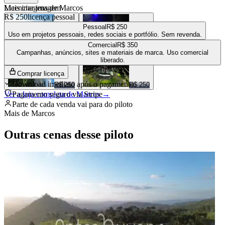
Mais imagens de
Licenciar imagem
Marcos
R$ 250
licença pessoal
Pessoal
R$ 250
Uso em projetos pessoais, redes sociais e portfólio. Sem revenda.
Comercial
R$ 350
R$ 250
R$ 250
Campanhas, anúncios, sites e materiais de marca. Uso comercial
liberado.
Comprar licença
Download imediato após o pagamento
R$ 250
R$ 250
Ver a loja completa de
Pagamento seguro via Stripe
Marcos
→
Parte de cada venda vai para
do piloto
Mais de
Marcos
Outras cenas desse piloto