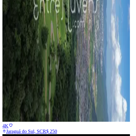
4K
Jaraguá do Sul, SC
R$
250