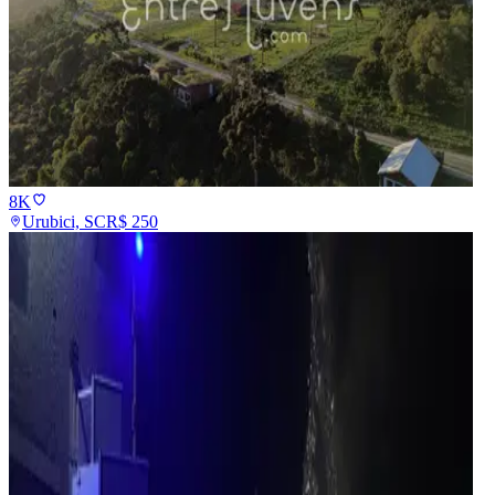
8K
Urubici, SC
R$
250