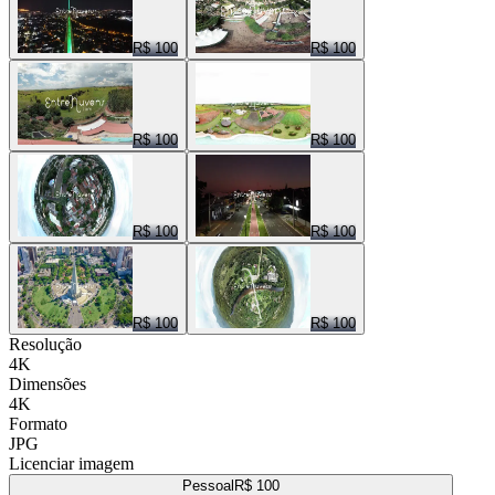
R$ 100
R$ 100
R$ 100
R$ 100
R$ 100
R$ 100
R$ 100
R$ 100
Resolução
4K
Dimensões
4K
Formato
JPG
Licenciar imagem
Pessoal
R$ 100