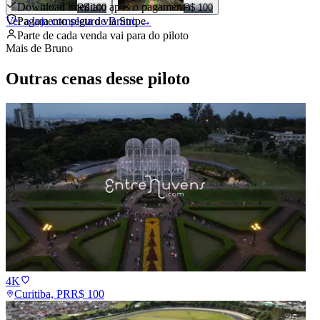
Download imediato após o pagamento
R$ 100
R$ 100
Ver a loja completa de
Pagamento seguro via Stripe
Bruno
→
Parte de cada venda vai para
do piloto
Mais de
Bruno
Outras cenas desse piloto
4K
Curitiba, PR
R$
100