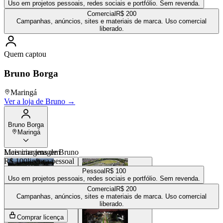
Uso em projetos pessoais, redes sociais e portfólio. Sem revenda.
Comercial
R$ 200
Campanhas, anúncios, sites e materiais de marca. Uso comercial
liberado.
Quem captou
Bruno Borga
Maringá
Ver a loja de
Bruno
→
Bruno Borga
Maringá
Mais imagens de
Licenciar imagem
Bruno
R$ 100
licença pessoal
Pessoal
R$ 100
Uso em projetos pessoais, redes sociais e portfólio. Sem revenda.
Comercial
R$ 200
R$ 100
R$ 100
Campanhas, anúncios, sites e materiais de marca. Uso comercial
liberado.
Comprar licença