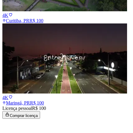
4K
Curitiba, PR
R$
100
4K
Maringá, PR
R$
100
Licença pessoal
R$ 100
Comprar licença