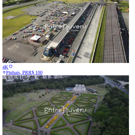
4K
Pinhais, PR
R$
100