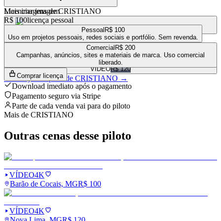
Mais imagens de
Licenciar imagem
CRISTIANO
R$ 100
licença pessoal
VÍDEO
R$ 100
Pessoal
R$ 100
Uso em projetos pessoais, redes sociais e portfólio. Sem revenda.
VÍDEO
R$ 120
Comercial
R$ 200
VÍDEO
R$ 120
Campanhas, anúncios, sites e materiais de marca. Uso comercial
liberado.
VÍDEO
R$ 120
Comprar licença
Ver a loja completa de
CRISTIANO
→
Download imediato após o pagamento
Pagamento seguro via Stripe
Parte de cada venda vai para
do piloto
Mais de
CRISTIANO
Outras cenas desse piloto
VÍDEO
4K
Barão de Cocais, MG
R$
100
VÍDEO
4K
Nova Lima, MG
R$
120