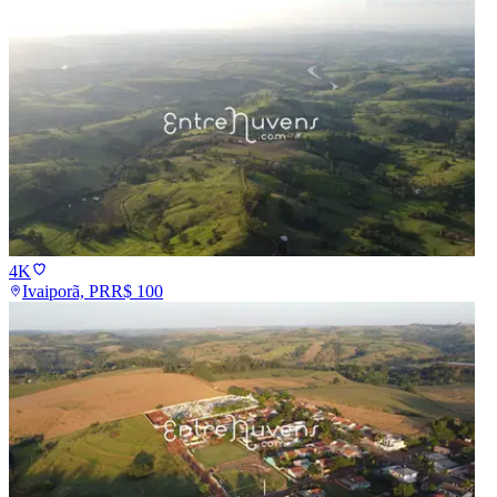
4K
Ivaiporã, PR
R$
100