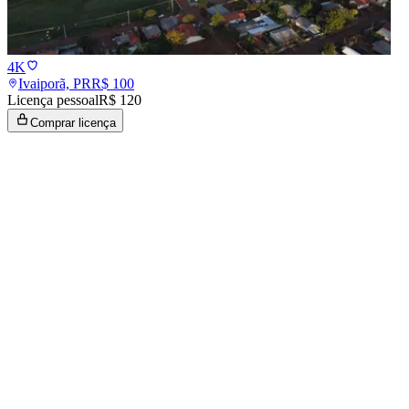
4K
Ivaiporã, PR
R$
100
Licença pessoal
R$ 120
Comprar licença