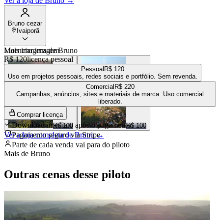
Ver a loja de
Bruno
→
Bruno cezar
Ivaiporã
Mais imagens de
Licenciar imagem
Bruno
R$ 120
licença pessoal
Pessoal
R$ 120
Uso em projetos pessoais, redes sociais e portfólio. Sem revenda.
Comercial
R$ 220
R$ 100
R$ 100
Campanhas, anúncios, sites e materiais de marca. Uso comercial
liberado.
Comprar licença
Download imediato após o pagamento
R$ 100
R$ 100
Ver a loja completa de
Pagamento seguro via Stripe
Bruno
→
Parte de cada venda vai para
do piloto
Mais de
Bruno
Outras cenas desse piloto