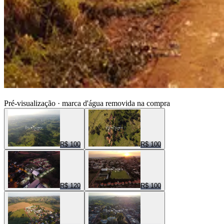
ENTRE NUVENS CENAS
Pré-visualização · marca d'água removida na compra
R$ 100
R$ 100
R$ 120
R$ 100