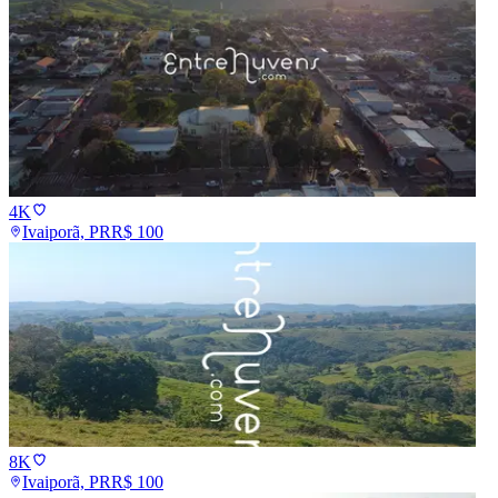
4K
Ivaiporã, PR
R$
100
8K
Ivaiporã, PR
R$
100