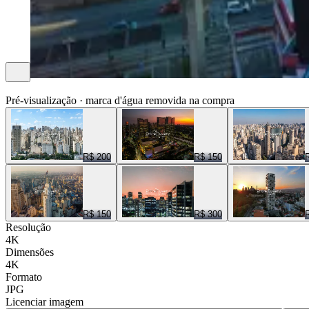
ENTRE NUVENS CENAS
Pré-visualização · marca d'água removida na compra
R$ 200
R$ 150
R$ 150
R$ 300
Resolução
4K
Dimensões
4K
Formato
JPG
Licenciar imagem