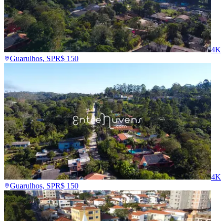
4K
Guarulhos, SP
R$
150
4K
Guarulhos, SP
R$
150