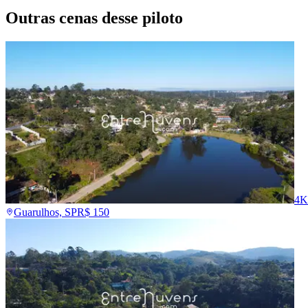
Outras cenas desse piloto
4K
Guarulhos, SP
R$
150