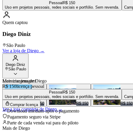
Pessoal
R$ 150
Uso em projetos pessoais, redes sociais e portfólio. Sem revenda.
Camp
Quem captou
Diego Diniz
São Paulo
Ver a loja de
Diego
→
Diego Diniz
São Paulo
Mais imagens de
Licenciar imagem
Diego
R$ 150
licença pessoal
Pessoal
R$ 150
Uso em projetos pessoais, redes sociais e portfólio. Sem revenda.
Camp
R$ 150
R$ 150
R$ 150
Comprar licença
Ver a loja completa de
Diego
→
Download imediato após o pagamento
Pagamento seguro via Stripe
Parte de cada venda vai para
do piloto
Mais de
Diego