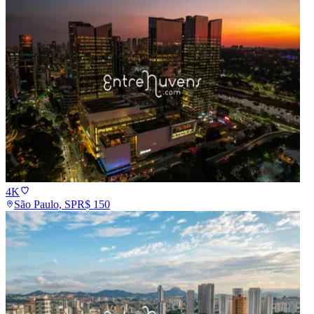
4K
São Paulo, SP
R$
150