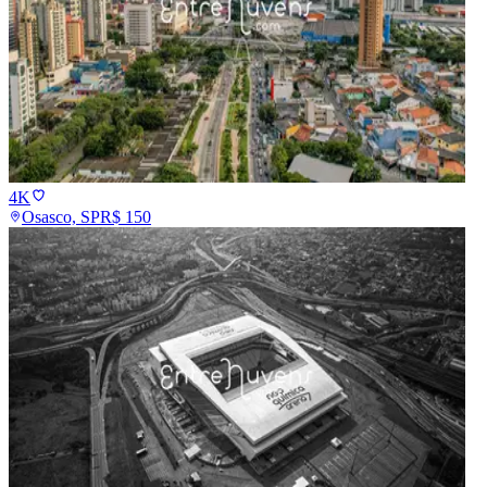
4K
Osasco, SP
R$
150