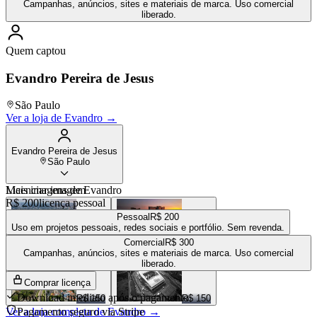
Campanhas, anúncios, sites e materiais de marca. Uso comercial
liberado.
Quem captou
Evandro Pereira de Jesus
São Paulo
Ver a loja de
Evandro
→
Evandro Pereira de Jesus
São Paulo
Mais imagens de
Licenciar imagem
Evandro
R$ 200
licença pessoal
Pessoal
R$ 200
Uso em projetos pessoais, redes sociais e portfólio. Sem revenda.
Comercial
R$ 300
R$ 150
R$ 150
Campanhas, anúncios, sites e materiais de marca. Uso comercial
liberado.
Comprar licença
Download imediato após o pagamento
R$ 150
R$ 150
Ver a loja completa de
Pagamento seguro via Stripe
Evandro
→