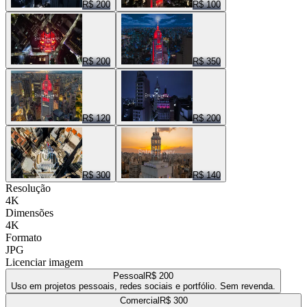
R$ 200
R$ 100
R$ 200
R$ 350
R$ 120
R$ 200
R$ 300
R$ 140
Resolução
4K
Dimensões
4K
Formato
JPG
Licenciar imagem
Pessoal
R$ 200
Uso em projetos pessoais, redes sociais e portfólio. Sem revenda.
Comercial
R$ 300