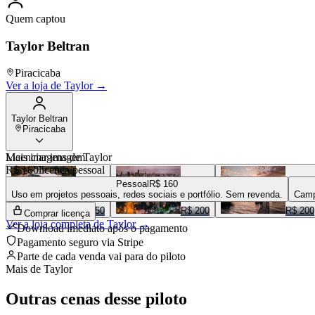
Quem captou
Taylor Beltran
Piracicaba
Ver a loja de
Taylor
→
Taylor Beltran
Piracicaba
Mais imagens de
Licenciar imagem
Taylor
R$ 160
licença pessoal
Pessoal
R$ 160
Uso em projetos pessoais, redes sociais e portfólio. Sem revenda.
Camp
R$ 150
R$ 200
R$ 200
Comprar licença
Ver a loja completa de
Taylor
→
Download imediato após o pagamento
Pagamento seguro via Stripe
Parte de cada venda vai para
do piloto
Mais de
Taylor
Outras cenas desse piloto