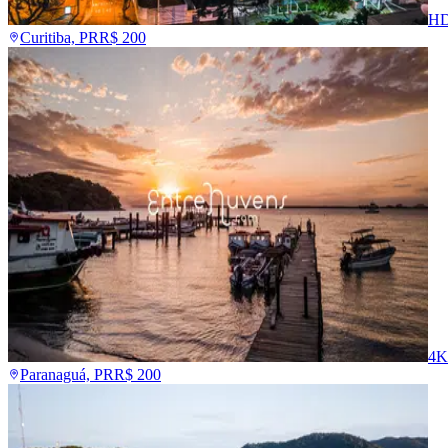
H
Curitiba, PR
R$
200
4K
Paranaguá, PR
R$
200