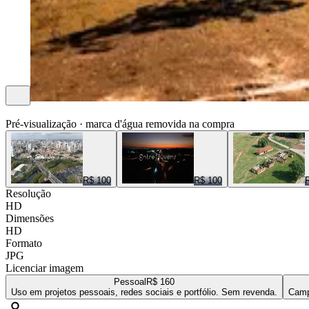
ENTRE NUVENS CENAS
Pré-visualização · marca d'água removida na compra
R$ 100
R$ 100
Resolução
HD
Dimensões
HD
Formato
JPG
Licenciar imagem
Pessoal
R$ 160
Uso em projetos pessoais, redes sociais e portfólio. Sem revenda.
Camp