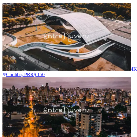
4K
Curitiba, PR
R$
150