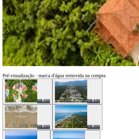
ENTRE NUVENS CENAS
Pré-visualização · marca d'água removida na compra
R$ 150
R$ 100
R$ 150
R$ 200