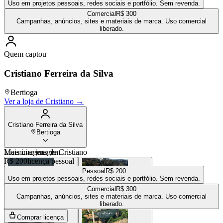
Uso em projetos pessoais, redes sociais e portfólio. Sem revenda.
Comercial
R$ 300
Campanhas, anúncios, sites e materiais de marca. Uso comercial
liberado.
Quem captou
Cristiano Ferreira da Silva
Bertioga
Ver a loja de
Cristiano
→
Cristiano Ferreira da Silva
Bertioga
Mais imagens de
Licenciar imagem
Cristiano
R$ 200
licença pessoal
Pessoal
R$ 200
Uso em projetos pessoais, redes sociais e portfólio. Sem revenda.
Comercial
R$ 300
R$ 100
R$ 150
Campanhas, anúncios, sites e materiais de marca. Uso comercial
liberado.
Comprar licença