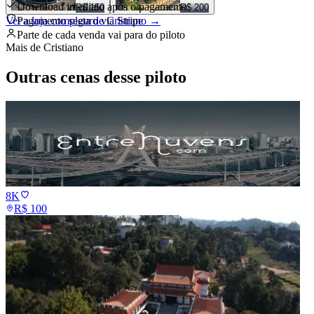
Download imediato após o pagamento
R$ 150
R$ 200
Ver a loja completa de
Pagamento seguro via Stripe
Cristiano
→
Parte de cada venda vai para
do piloto
Mais de
Cristiano
Outras cenas desse piloto
8K
R$
100