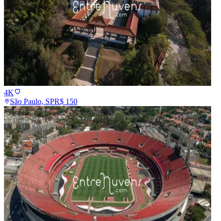
4K
São Paulo, SP
R$
150