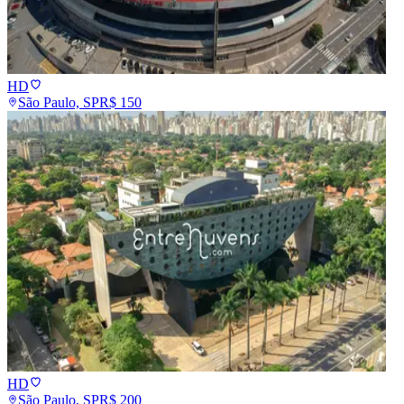
HD
São Paulo, SP
R$
150
HD
São Paulo, SP
R$
200