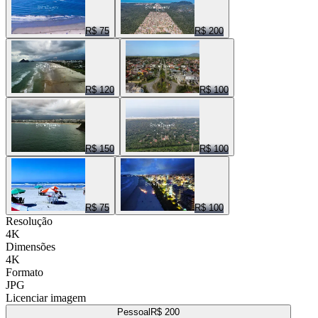
R$ 75
R$ 200
R$ 120
R$ 100
R$ 150
R$ 100
R$ 75
R$ 100
Resolução
4K
Dimensões
4K
Formato
JPG
Licenciar imagem
Pessoal
R$ 200