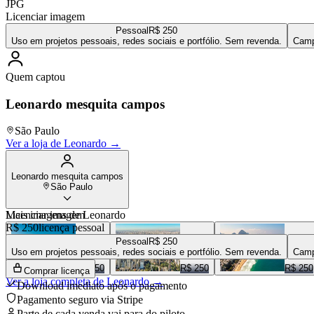
JPG
Licenciar imagem
Pessoal
R$ 250
Uso em projetos pessoais, redes sociais e portfólio. Sem revenda.
Camp
Quem captou
Leonardo mesquita campos
São Paulo
Ver a loja de
Leonardo
→
Leonardo mesquita campos
São Paulo
Mais imagens de
Licenciar imagem
Leonardo
R$ 250
licença pessoal
Pessoal
R$ 250
Uso em projetos pessoais, redes sociais e portfólio. Sem revenda.
Camp
R$ 350
R$ 250
R$ 250
Comprar licença
Ver a loja completa de
Leonardo
→
Download imediato após o pagamento
Pagamento seguro via Stripe
Parte de cada venda vai para
do piloto