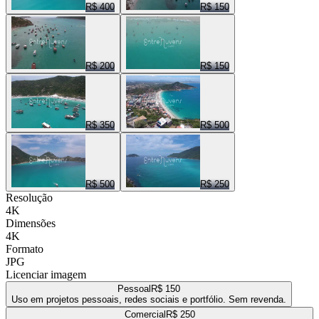
R$ 400
R$ 150
R$ 200
R$ 150
R$ 350
R$ 500
R$ 500
R$ 250
Resolução
4K
Dimensões
4K
Formato
JPG
Licenciar imagem
Pessoal
R$ 150
Uso em projetos pessoais, redes sociais e portfólio. Sem revenda.
Comercial
R$ 250