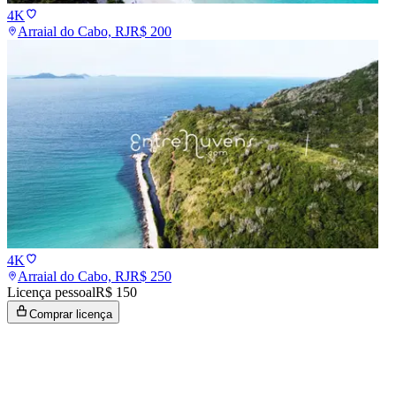
4K
Arraial do Cabo, RJ
R$
200
4K
Arraial do Cabo, RJ
R$
250
Licença pessoal
R$ 150
Comprar licença