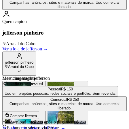
Campanhas, anúncios, sites e materiais de marca. Uso comercial
liberado.
Quem captou
jefferson pinheiro
Arraial do Cabo
Ver a loja de
jefferson
→
jefferson pinheiro
Arraial do Cabo
Mais imagens de
Licenciar imagem
jefferson
R$ 150
licença pessoal
Pessoal
R$ 150
Uso em projetos pessoais, redes sociais e portfólio. Sem revenda.
Comercial
R$ 250
R$ 200
R$ 200
Campanhas, anúncios, sites e materiais de marca. Uso comercial
liberado.
Comprar licença
Download imediato após o pagamento
R$ 200
R$ 250
Ver a loja completa de
Pagamento seguro via Stripe
jefferson
→