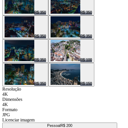
R$ 350
R$ 350
R$ 350
R$ 350
R$ 350
R$ 100
R$ 350
R$ 150
Resolução
4K
Dimensões
4K
Formato
JPG
Licenciar imagem
Pessoal
R$ 200