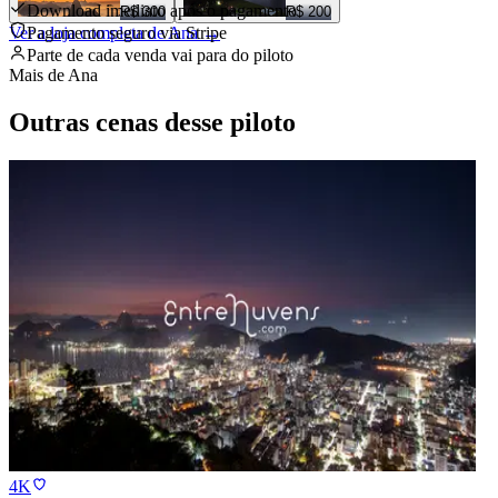
Download imediato após o pagamento
R$ 300
R$ 200
Ver a loja completa de
Pagamento seguro via Stripe
Ana
→
Parte de cada venda vai para
do piloto
Mais de
Ana
Outras cenas desse piloto
4K