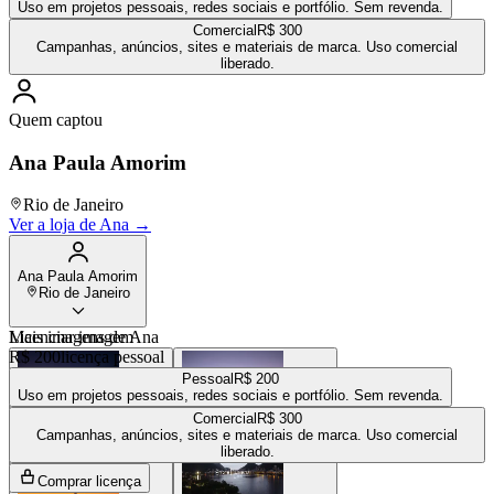
Uso em projetos pessoais, redes sociais e portfólio. Sem revenda.
Comercial
R$ 300
Campanhas, anúncios, sites e materiais de marca. Uso comercial
liberado.
Quem captou
Ana Paula Amorim
Rio de Janeiro
Ver a loja de
Ana
→
Ana Paula Amorim
Rio de Janeiro
Mais imagens de
Licenciar imagem
Ana
R$ 200
licença pessoal
Pessoal
R$ 200
Uso em projetos pessoais, redes sociais e portfólio. Sem revenda.
Comercial
R$ 300
R$ 300
R$ 300
Campanhas, anúncios, sites e materiais de marca. Uso comercial
liberado.
Comprar licença