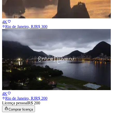
4K
Rio de Janeiro, RJ
R$
300
4K
Rio de Janeiro, RJ
R$
200
Licença pessoal
R$ 200
Comprar licença