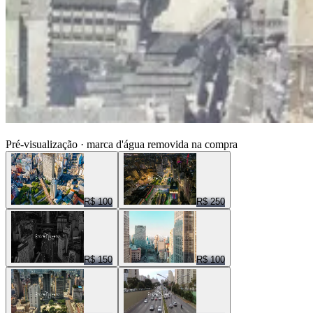
ENTRE NUVENS CENAS
Pré-visualização · marca d'água removida na compra
R$ 100
R$ 250
R$ 150
R$ 100