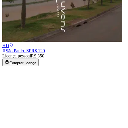
HD
São Paulo, SP
R$
120
Licença pessoal
R$ 350
Comprar licença