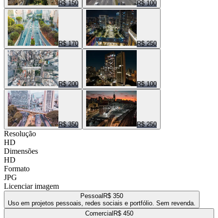
R$ 150
R$ 100
R$ 170
R$ 250
R$ 200
R$ 100
R$ 350
R$ 250
Resolução
HD
Dimensões
HD
Formato
JPG
Licenciar imagem
Pessoal
R$ 350
Uso em projetos pessoais, redes sociais e portfólio. Sem revenda.
Comercial
R$ 450