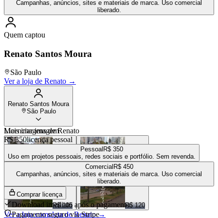
Campanhas, anúncios, sites e materiais de marca. Uso comercial
liberado.
Quem captou
Renato Santos Moura
São Paulo
Ver a loja de
Renato
→
Renato Santos Moura
São Paulo
Mais imagens de
Licenciar imagem
Renato
R$ 350
licença pessoal
Pessoal
R$ 350
Uso em projetos pessoais, redes sociais e portfólio. Sem revenda.
Comercial
R$ 450
R$ 100
R$ 250
Campanhas, anúncios, sites e materiais de marca. Uso comercial
liberado.
Comprar licença
Download imediato após o pagamento
R$ 105
R$ 120
Ver a loja completa de
Pagamento seguro via Stripe
Renato
→