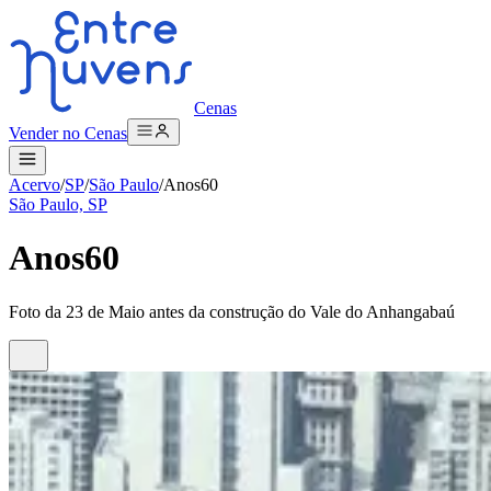
Cenas
Vender no Cenas
Acervo
/
SP
/
São Paulo
/
Anos60
São Paulo, SP
Anos60
Foto da 23 de Maio antes da construção do Vale do Anhangabaú