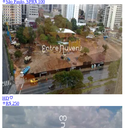
São Paulo, SP
R$
100
HD
R$
250