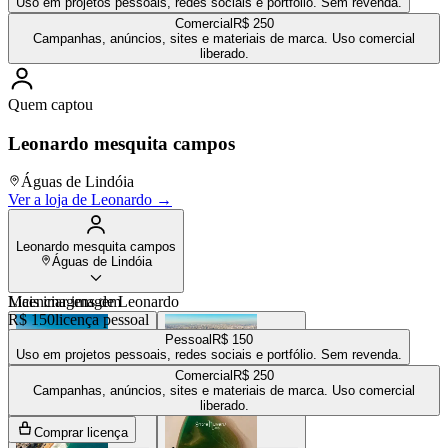
Uso em projetos pessoais, redes sociais e portfólio. Sem revenda.
Comercial
R$ 250
Campanhas, anúncios, sites e materiais de marca. Uso comercial
liberado.
Quem captou
Leonardo mesquita campos
Águas de Lindóia
Ver a loja de
Leonardo
→
Leonardo mesquita campos
Águas de Lindóia
Mais imagens de
Licenciar imagem
Leonardo
R$ 150
licença pessoal
Pessoal
R$ 150
Uso em projetos pessoais, redes sociais e portfólio. Sem revenda.
Comercial
R$ 250
R$ 350
R$ 250
Campanhas, anúncios, sites e materiais de marca. Uso comercial
liberado.
Comprar licença