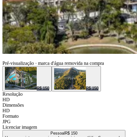
ENTRE NUVENS CENAS
Pré-visualização · marca d'água removida na compra
R$ 150
R$ 150
Resolução
HD
Dimensões
HD
Formato
JPG
Licenciar imagem
Pessoal
R$ 150