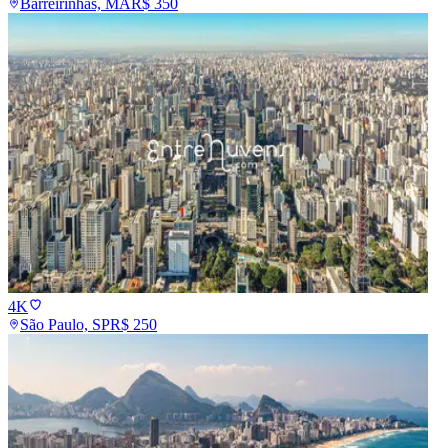
Barreirinhas, MA
R$
350
4K
São Paulo, SP
R$
250