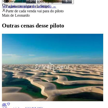
Download imediato após o pagamento
R$ 250
R$ 350
Ver a loja completa de
Pagamento seguro via Stripe
Leonardo
→
Parte de cada venda vai para
do piloto
Mais de
Leonardo
Outras cenas desse piloto
4K